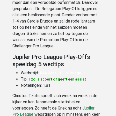
meer dan een veredelde oefenmatch. Daarover
gesproken… De Relegation Play-Offs liggen nu
al in een beslissende plooi. Dender verloor met
1-4 van Cercle Brugge en zal de rode lantaarn
tot op het einde van het seizoen moeten
dragen. Straks nemen ze het op tegen de
winnaar van de Promotion Play-Offs in de
Challenger Pro League.
Jupiler Pro League Play-Offs
speeldag 5 wedtips
Wedstrijd:
KAA Gent – Club Brugge
Tip:
Tzolis scoort of geeft een assist
Noteringen: 1.81
Christos Tzolis speelt zich week na week in de
kijker en kan fenomenale statistieken
voorleggen. Zo heeft de Griek nu acht
Jupiler
Pro League
wedstrijden op rij minstens één keer