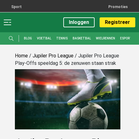
Sport
Promoties
Inloggen
Registreer
BLOG
VOETBAL
TENNIS
BASKETBAL
WIELRENNEN
ESPORTS
Home
/
Jupiler Pro League
/
Jupiler Pro League
Play-Offs speeldag 5: de zenuwen staan strak
gespannen