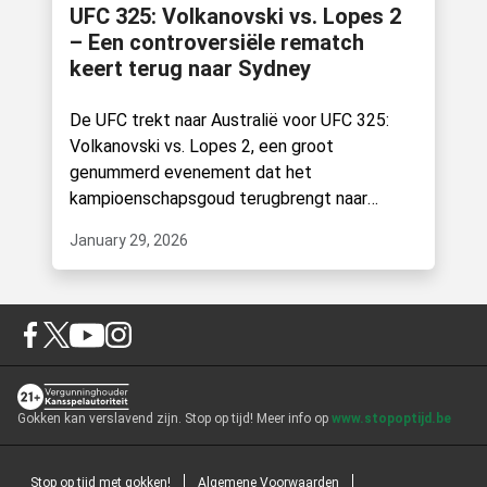
UFC 325: Volkanovski vs. Lopes 2
– Een controversiële rematch
keert terug naar Sydney
De UFC trekt naar Australië voor UFC 325:
Volkanovski vs. Lopes 2, een groot
genummerd evenement dat het
kampioenschapsgoud terugbrengt naar
Sydney’s Qudos Bank Arena..
January 29, 2026
Gokken kan verslavend zijn. Stop op tijd! Meer info op
www.stopoptijd.be
Stop op tijd met gokken!
Algemene Voorwaarden