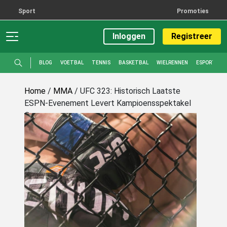
Sport
Promoties
Inloggen
Registreer
BLOG
VOETBAL
TENNIS
BASKETBAL
WIELRENNEN
ESPORTS
Home
/
MMA
/
UFC 323: Historisch Laatste
ESPN-Evenement Levert Kampioensspektakel
Op