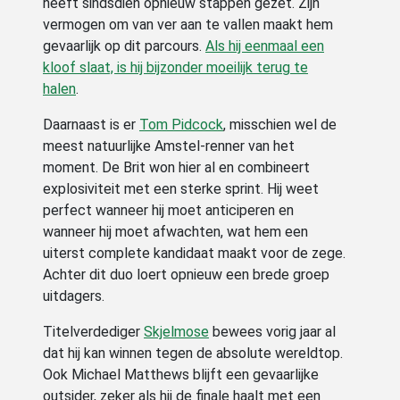
heeft sindsdien opnieuw stappen gezet. Zijn
vermogen om van ver aan te vallen maakt hem
gevaarlijk op dit parcours.
Als hij eenmaal een
kloof slaat, is hij bijzonder moeilijk terug te
halen
.
Daarnaast is er
Tom Pidcock
, misschien wel de
meest natuurlijke Amstel-renner van het
moment. De Brit won hier al en combineert
explosiviteit met een sterke sprint. Hij weet
perfect wanneer hij moet anticiperen en
wanneer hij moet afwachten, wat hem een
uiterst complete kandidaat maakt voor de zege.
Achter dit duo loert opnieuw een brede groep
uitdagers.
Titelverdediger
Skjelmose
bewees vorig jaar al
dat hij kan winnen tegen de absolute wereldtop.
Ook Michael Matthews blijft een gevaarlijke
outsider, zeker als hij de finale haalt met een