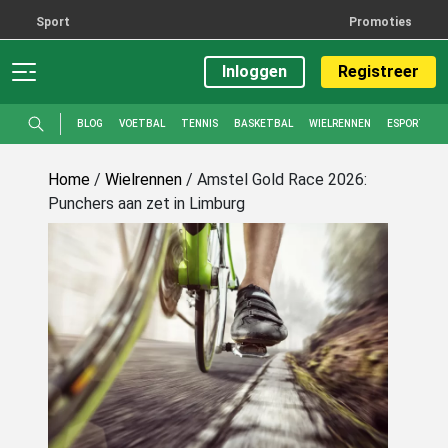
Sport
Promoties
Inloggen
Registreer
BLOG
VOETBAL
TENNIS
BASKETBAL
WIELRENNEN
ESPORTS
Home
/
Wielrennen
/
Amstel Gold Race 2026:
Punchers aan zet in Limburg