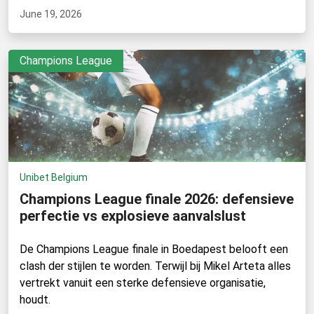
June 19, 2026
Champions League
Unibet Belgium
Champions League finale 2026: defensieve
perfectie vs explosieve aanvalslust
De Champions League finale in Boedapest belooft een
clash der stijlen te worden. Terwijl bij Mikel Arteta alles
vertrekt vanuit een sterke defensieve organisatie,
houdt.