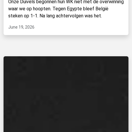
Onze Duivels begonnen hun WK niet met de overwinning
waar we op hoopten. Tegen Egypte bleef België
steken op 1-1. Na lang achtervolgen was het.
June 19, 2026