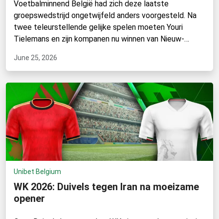
Voetbalminnend België had zich deze laatste
groepswedstrijd ongetwijfeld anders voorgesteld. Na
twee teleurstellende gelijke spelen moeten Youri
Tielemans en zijn kompanen nu winnen van Nieuw-
Zeeland.
June 25, 2026
Unibet Belgium
WK 2026: Duivels tegen Iran na moeizame
opener