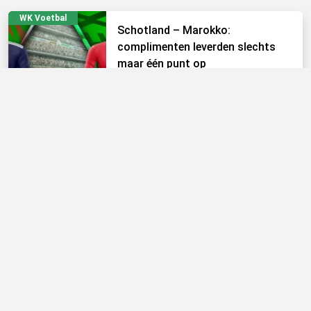
WK Voetbal
Schotland – Marokko:
complimenten leverden slechts
maar één punt op
Unibet Belgium
June 19, 2026
Champions League
Champions League finale 2026:
defensieve perfectie vs explosieve
aanvalslust
Unibet Belgium
May 29, 2026
Conference League
Conference League-finale: Crystal
Palace en Rayo Vallecano voor
historische beker