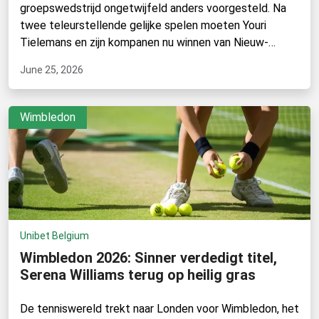
groepswedstrijd ongetwijfeld anders voorgesteld. Na
twee teleurstellende gelijke spelen moeten Youri
Tielemans en zijn kompanen nu winnen van Nieuw-
Zeeland.
June 25, 2026
Wimbledon
Unibet Belgium
Wimbledon 2026: Sinner verdedigt titel,
Serena Williams terug op heilig gras
De tenniswereld trekt naar Londen voor Wimbledon, het